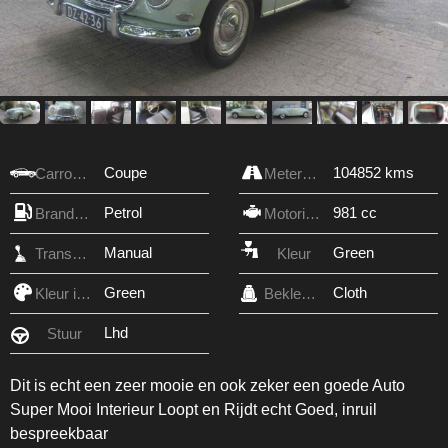
Coupe
104852 kms
Carrosserie
Meterstand
Petrol
981 cc
Brandstof
Motorinhoud
Manual
Green
Transmissie
Kleur
Green
Cloth
Kleur interieur
Bekleding
Lhd
Stuur
Dit is echt een zeer mooie en ook zeker een goede Auto
Super Mooi Interieur Loopt en Rijdt echt Goed, inruil
bespreekbaar