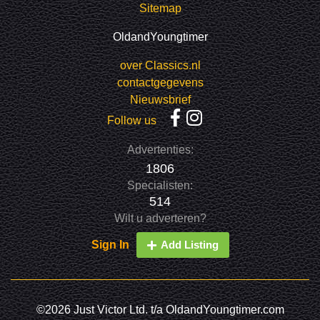
Sitemap
OldandYoungtimer
over Classics.nl
contactgegevens
Nieuwsbrief
Follow us
Advertenties:
1806
Specialisten:
514
Wilt u adverteren?
Sign In
Add Listing
©2026 Just Victor Ltd. t/a OldandYoungtimer.com