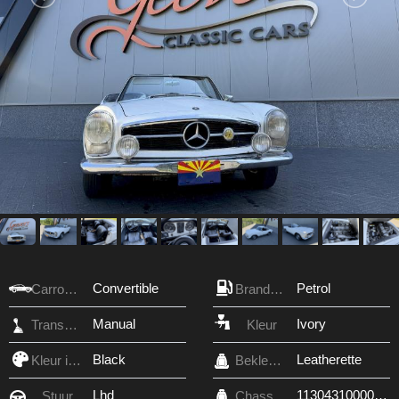
Convertible
Petrol
Carrosserie
Brandstof
Manual
Ivory
Transmissie
Kleur
Black
Leatherette
Kleur interieur
Bekleding
Lhd
11304310000093
Stuur
Chassis nr.