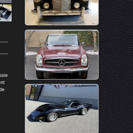
ssie
ent
 de