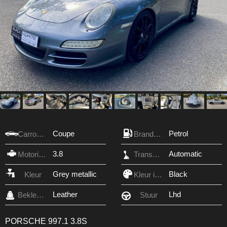
Coupe
Petrol
Carrosserie
Brandstof
3.8
Automatic
Motorinhoud
Transmissie
Grey metallic
Black
Kleur
Kleur interieur
Leather
Lhd
Bekleding
Stuur
PORSCHE 997.1 3.8S