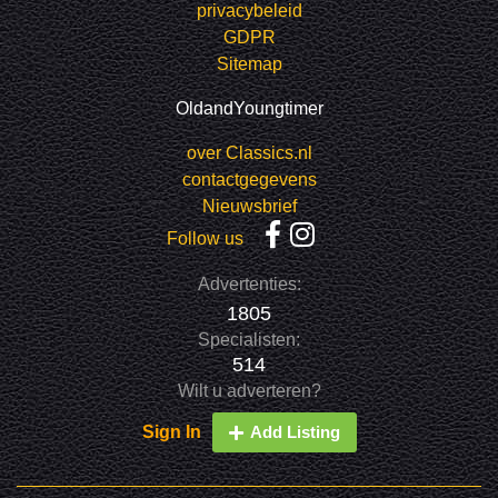
privacybeleid
GDPR
Sitemap
OldandYoungtimer
over Classics.nl
contactgegevens
Nieuwsbrief
Follow us
Advertenties:
1805
Specialisten:
514
Wilt u adverteren?
Sign In
Add Listing