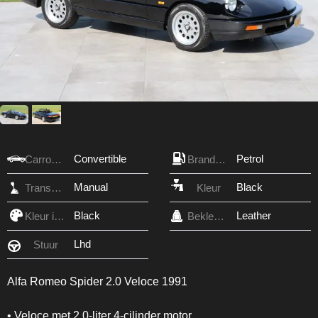
Convertible
Petrol
Carrosserie
Brandstof
Manual
Black
Transmissie
Kleur
Black
Leather
Kleur interieur
Bekleding
Lhd
Stuur
Alfa Romeo Spider 2.0 Veloce 1991
• Veloce met 2.0-liter 4-cilinder motor