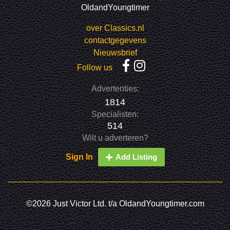
OldandYoungtimer
over Classics.nl
contactgegevens
Nieuwsbrief
Follow us
Advertenties:
1814
Specialisten:
514
Wilt u adverteren?
Sign In
Add Listing
©2026 Just Victor Ltd. t/a OldandYoungtimer.com