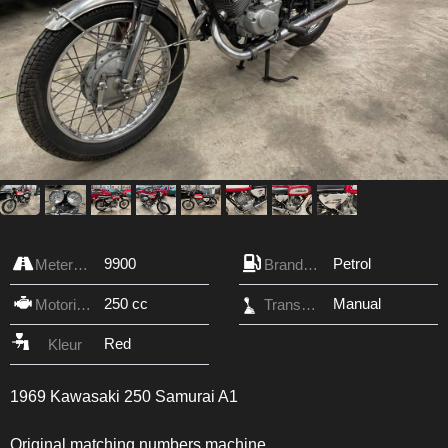
9900
Petrol
Meterstand
Brandstof
250 cc
Manual
Motorinhoud
Transmissie
Red
Kleur
1969 Kawasaki 250 Samurai A1
Original matching numbers machine