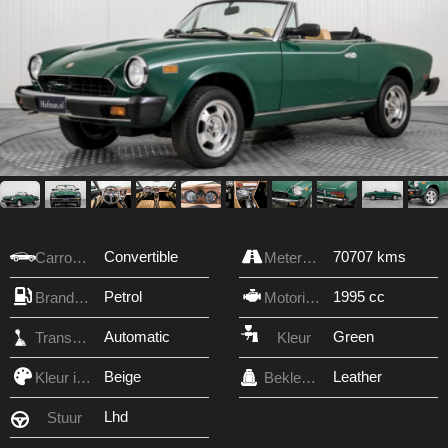
Convertible
70707 kms
Carrosserie
Meterstand
Petrol
1995 cc
Brandstof
Motorinhoud
Automatic
Green
Transmissie
Kleur
Beige
Leather
Kleur interieur
Bekleding
Lhd
Stuur