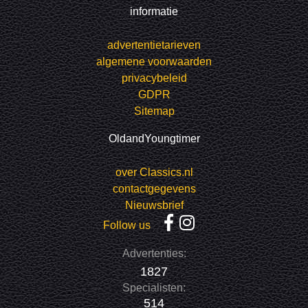
informatie
advertentietarieven
algemene voorwaarden
privacybeleid
GDPR
Sitemap
OldandYoungtimer
over Classics.nl
contactgegevens
Nieuwsbrief
Follow us
Advertenties:
1827
Specialisten:
514