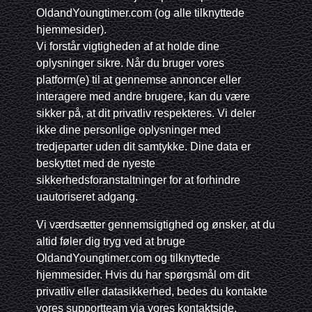
OldandYoungtimer.com (og alle tilknyttede
hjemmesider).
Vi forstår vigtigheden af at holde dine
oplysninger sikre. Når du bruger vores
platform(e) til at gennemse annoncer eller
interagere med andre brugere, kan du være
sikker på, at dit privatliv respekteres. Vi deler
ikke dine personlige oplysninger med
tredjeparter uden dit samtykke. Dine data er
beskyttet med de nyeste
sikkerhedsforanstaltninger for at forhindre
uautoriseret adgang.
Vi værdsætter gennemsigtighed og ønsker, at du
altid føler dig tryg ved at bruge
OldandYoungtimer.com og tilknyttede
hjemmesider. Hvis du har spørgsmål om dit
privatliv eller datasikkerhed, bedes du kontakte
vores supportteam via vores kontaktside.