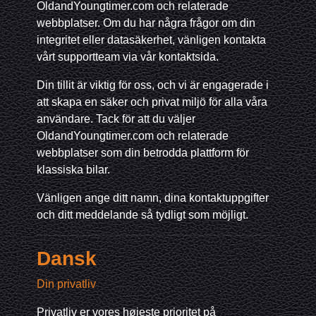
OldandYoungtimer.com och relaterade
webbplatser. Om du har några frågor om din
integritet eller datasäkerhet, vänligen kontakta
vårt supportteam via vår kontaktsida.
Din tillit är viktig för oss, och vi är engagerade i
att skapa en säker och privat miljö för alla våra
användare. Tack för att du väljer
OldandYoungtimer.com och relaterade
webbplatser som din betrodda plattform för
klassiska bilar.
Vänligen ange ditt namn, dina kontaktuppgifter
och ditt meddelande så tydligt som möjligt.
Dansk
Din privatliv
Privatliv er vores højeste prioritet på