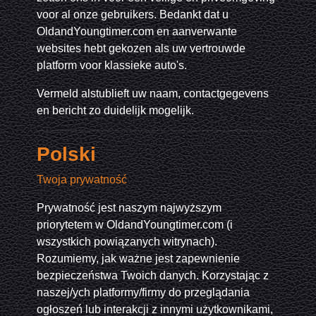
voor al onze gebruikers. Bedankt dat u
OldandYoungtimer.com en aanverwante
websites hebt gekozen als uw vertrouwde
platform voor klassieke auto's.
Vermeld alstublieft uw naam, contactgegevens
en bericht zo duidelijk mogelijk.
Polski
Twoja prywatność
Prywatność jest naszym najwyższym
priorytetem w OldandYoungtimer.com (i
wszystkich powiązanych witrynach).
Rozumiemy, jak ważne jest zapewnienie
bezpieczeństwa Twoich danych. Korzystając z
naszej/ych platformy/firmy do przeglądania
ogłoszeń lub interakcji z innymi użytkownikami,