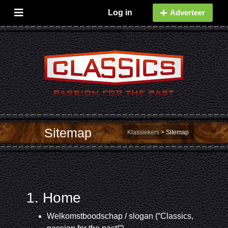
Log in
Adverteer
Sitemap
Klassiekers
>
Sitemap
1. Home
Welkomstboodschap / slogan (“Classics,