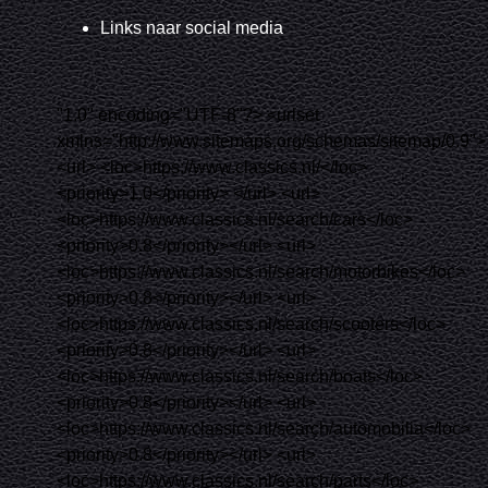
Links naar social media
"1.0"
encoding=
"UTF-8"
?>
<
urlset
xmlns
=
"http://www.sitemaps.org/schemas/sitemap/0.9"
>
<
url
>
<
loc
>https://www.classics.nl/
</
loc
>
<
priority
>1.0
</
priority
>
</
url
>
<
url
>
<
loc
>https://www.classics.nl/search/cars
</
loc
>
<
priority
>0.8
</
priority
>
</
url
>
<
url
>
<
loc
>https://www.classics.nl/search/motorbikes
</
loc
>
<
priority
>0.8
</
priority
>
</
url
>
<
url
>
<
loc
>https://www.classics.nl/search/scooters
</
loc
>
<
priority
>0.8
</
priority
>
</
url
>
<
url
>
<
loc
>https://www.classics.nl/search/boats
</
loc
>
<
priority
>0.8
</
priority
>
</
url
>
<
url
>
<
loc
>https://www.classics.nl/search/automobilia
</
loc
>
<
priority
>0.8
</
priority
>
</
url
>
<
url
>
<
loc
>https://www.classics.nl/search/parts
</
loc
>