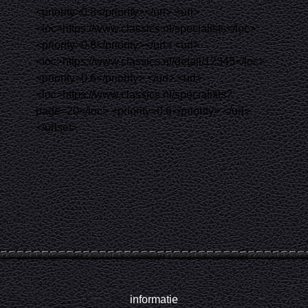
<
priority
>0.8
</
priority
>
</
url
>
<
url
>
<
loc
>https://www.classics.nl/specialists
</
loc
>
<
priority
>0.8
</
priority
>
</
url
>
<
url
>
<
loc
>https://www.classics.nl/detail/12345
</
loc
>
<
priority
>0.6
</
priority
>
</
url
>
<
url
>
<
loc
>https://www.classics.nl/specialists?
page=20
</
loc
>
<
priority
>0.6
</
priority
>
</
url
>
</
urlset
>
informatie