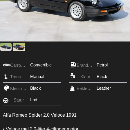
Convertible
Petrol
Carrosserie
Brandstof
Manual
Black
Transmissie
Kleur
Black
Leather
Kleur interieur
Bekleding
Lhd
Stuur
Alfa Romeo Spider 2.0 Veloce 1991
• Veloce met 2.0-liter 4-cilinder motor