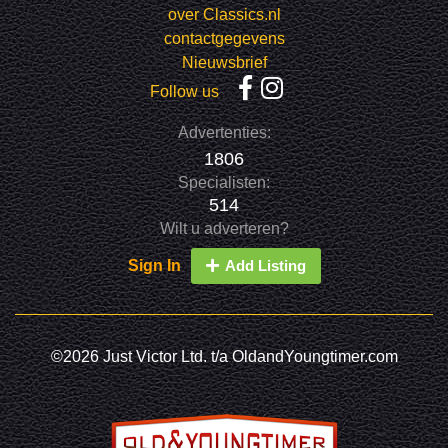
over Classics.nl
contactgegevens
Nieuwsbrief
Follow us
Advertenties:
1806
Specialisten:
514
Wilt u adverteren?
Sign In
Add Listing
©2026 Just Victor Ltd. t/a OldandYoungtimer.com