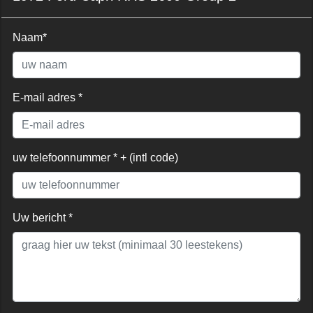
Naam*
E-mail adres *
uw telefoonnummer * + (intl code)
Uw bericht *