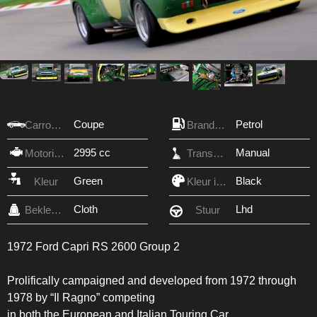
Coupe
Petrol
Carrosserie
Brandstof
2995 cc
Manual
Motorinhoud
Transmissie
Green
Black
Kleur
Kleur interieur
Cloth
Lhd
Bekleding
Stuur
1972 Ford Capri RS 2600 Group 2
Prolifically campaigned and developed from 1972 through
1978 by “Il Ragno” competing
in both the European and Italian Touring Car