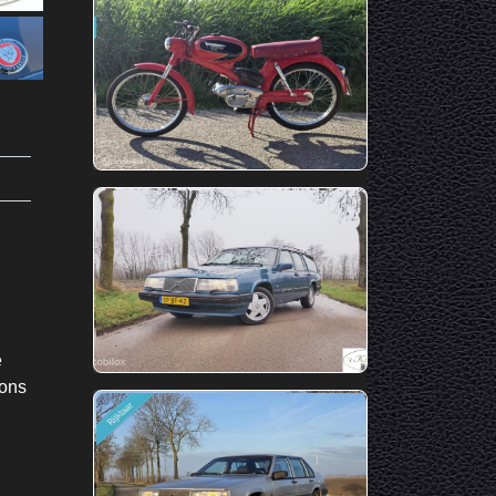
e
 ons