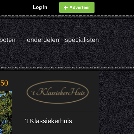
Log in
Adverteer
boten
onderdelen
specialisten
750
't Klassiekerhuis