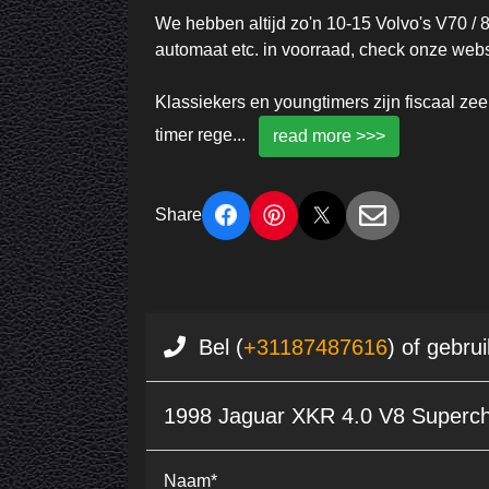
We hebben altijd zo'n 10-15 Volvo's V70 / 85
automaat etc. in voorraad, check onze web
Klassiekers en youngtimers zijn fiscaal zee
timer rege
...
read more >>>
Share
Bel (
+31187487616
) of gebru
1998 Jaguar XKR 4.0 V8 Superc
Naam*