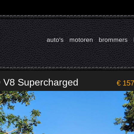
auto's
motoren
brommers
0 V8 Supercharged
€ 15