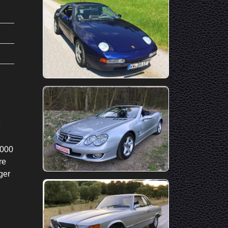
e
0000
re
ger