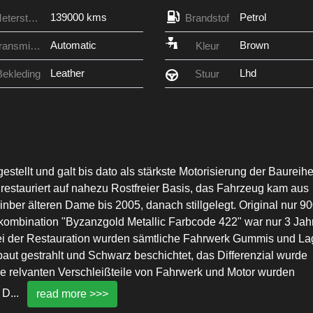
139000 kms
Petrol
Meterstand
Brandstof
Automatic
Brown
Transmissie
Kleur
Leather
Lhd
Bekleding
Stuur
stellt und galt bis dato als stärkste Motorisierung der Baureih
estauriert auf nahezu Rostfreier Basis, das Fahrzeug kam aus
inber älteren Dame bis 2005, danach stillgelegt. Original nur 9
kombination "Byzanzgold Metallic Farbcode 422" war nur 3 Jah
i der Restauration wurden sämtliche Fahrwerk Gummis und La
ut gestrahlt und Schwarz beschichtet, das Differenzial wurde
le relvanten Verschleißteile von Fahrwerk und Motor wurden
. D
...
read more >>>