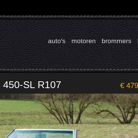
auto's
motoren
brommers
 450-SL R107
€ 47