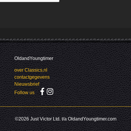
OldandYoungtimer
over Classics.nl
contactgegevens
Nieuwsbrief
Follow us
©2026 Just Victor Ltd. t/a OldandYoungtimer.com