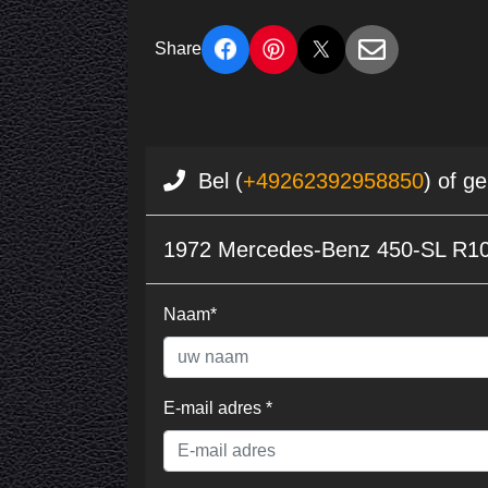
Share
Bel (
+49262392958850
) of g
1972 Mercedes-Benz 450-SL R10
Naam*
E-mail adres *