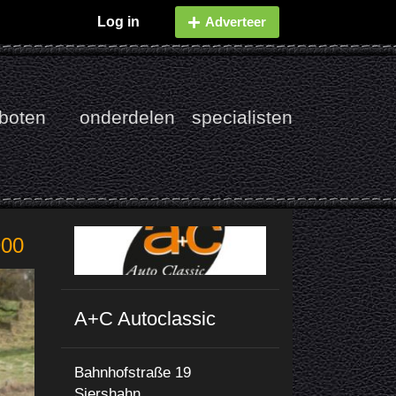
Log in
Adverteer
boten
onderdelen
specialisten
900
A+C Autoclassic
Bahnhofstraße 19
Siershahn