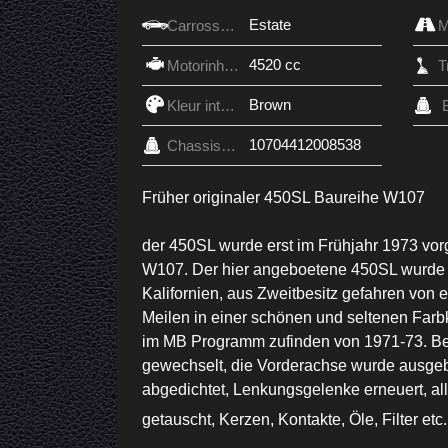
Estate
Carrosserie
4520 cc
Motorinhoud
Brown
Kleur interieur
10704412008538
Chassis nr.
Früher originaler 450SL Baureihe W107
der 450SL wurde erst im Frühjahr 1973 vorge
W107. Der hier angeboetene 450SL wurde r
Kalifornien, aus Zweitbesitz gefahren von e
Meilen in einer schönen und seltenen Farb
im MB Programm zufinden von 1971-73. Be
gewechselt, die Vorderachse wurde ausgeba
abgedichtet, Lenkungsgelenke erneuert, al
getauscht, Kerzen, Kontakte, Öle, Filter etc