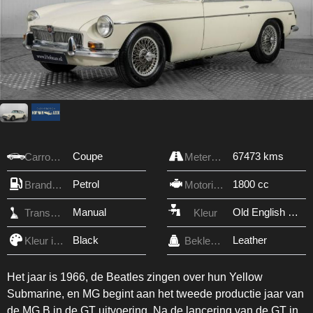
Coupe
67473 kms
Carrosserie
Meterstand
Petrol
1800 cc
Brandstof
Motorinhoud
Manual
Old English White
Transmissie
Kleur
Black
Leather
Kleur interieur
Bekleding
Het jaar is 1966, de Beatles zingen over hun Yellow
Submarine, en MG begint aan het tweede productie jaar van
de MG B in de GT uitvoering. Na de lancering van de GT in