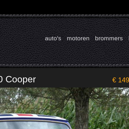
auto's
motoren
brommers
0 Cooper
€ 14