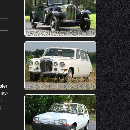
sler
unay-
;
;