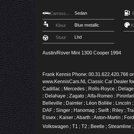
Sedan
Carrosserie
Blue metallic
Kleur
Lhd
Stuur
Austin/Rover Mini 1300 Cooper 1994
Frank Kennis Phone: 00.31.622.420.766 o
www.KennisCars.NL Classic Car Dealer fo
Cadillac ; Mercedes ; Rolls-Royce ; Delage ;
; Delahaye ; Zagato ; Alfa-Romeo ; Pininfarin
Belleville ; Daimler ; Léon Bollée ; Lincoln 
DAF ; Singer ; Hanomag ; Swift ; Riley ; Tra
Essex ; Kaiser ; Abarth ; Aston-Martin ; For
Volkswagen ; T1 ; T2 ; Beetle ; Streamline ; 