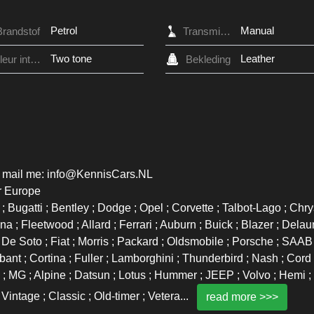
Petrol
Manual
Brandstof
Transmissie
Two tone
Leather
Kleur interieur
Bekleding
r mail me: info@KennisCars.NL
r Europe
 Bugatti ; Bentley ; Dodge ; Opel ; Corvette ; Talbot-Lago ; Chry
a ; Fleetwood ; Allard ; Ferrari ; Auburn ; Buick ; Blazer ; Dela
; De Soto ; Fiat ; Morris ; Packard ; Oldsmobile ; Porsche ; SAAB 
bant ; Cortina ; Fuller ; Lamborghini ; Thunderbird ; Nash ; Cord 
d ; MG ; Alpine ; Datsun ; Lotus ; Hummer ; JEEP ; Volvo ; Hemi ;
Vintage ; Classic ; Old-timer ; Vetera
...
read more >>>