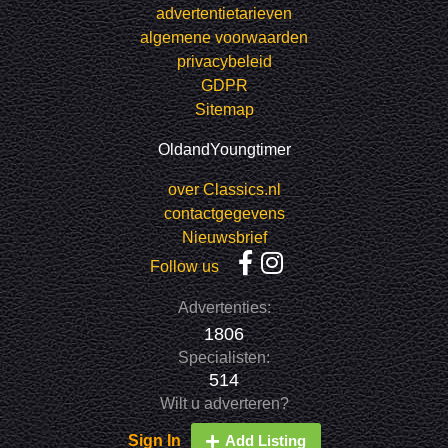
advertentietarieven
algemene voorwaarden
privacybeleid
GDPR
Sitemap
OldandYoungtimer
over Classics.nl
contactgegevens
Nieuwsbrief
Follow us
Advertenties:
1806
Specialisten:
514
Wilt u adverteren?
Sign In
Add Listing