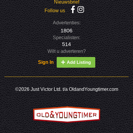
Nieuwsbrief
Follow us
Advertenties:
1806
Specialisten:
514
Wilt u adverteren?
Sign In
Add Listing
©2026 Just Victor Ltd. t/a OldandYoungtimer.com