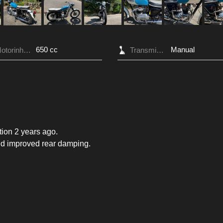
650 cc
Manual
Motorinhoud
Transmissie
tion 2 years ago.
nd improved rear damping.