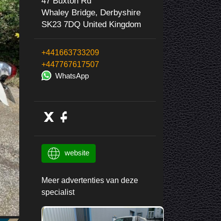
47 Buxton Rd
Whaley Bridge, Derbyshire
SK23 7DQ United Kingdom
+441663733209
+447767617507
WhatsApp
website
Meer advertenties van deze
specialist