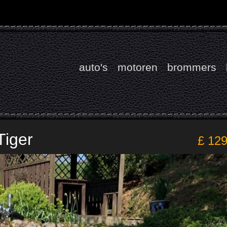
auto's
motoren
brommers
Tiger
£ 12