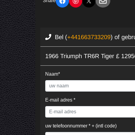
Share
Bel (
+441663733209
) of gebr
1966 Triumph TR6R Tiger £ 1295
Naam*
E-mail adres *
uw telefoonnummer * + (intl code)