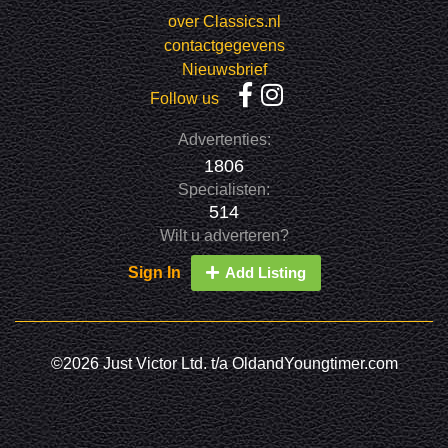
over Classics.nl
contactgegevens
Nieuwsbrief
Follow us
Advertenties:
1806
Specialisten:
514
Wilt u adverteren?
Sign In
Add Listing
©2026 Just Victor Ltd. t/a OldandYoungtimer.com