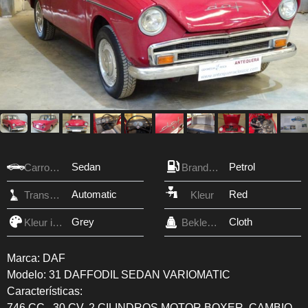
Sedan
Petrol
Carrosserie
Brandstof
Automatic
Red
Transmissie
Kleur
Grey
Cloth
Kleur interieur
Bekleding
Marca: DAF
Modelo: 31 DAFFODIL SEDAN VARIOMATIC
Características:
746 CC., 30 CV, 2 CILINDROS MOTOR BOXER, CAMBIO