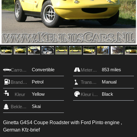
Convertible
853 miles
Carrosserie
Meterstand
Petrol
Manual
Brandstof
Transmissie
Yellow
Black
Kleur
Kleur interieur
Skai
Bekleding
Ginetta G4S4 Coupe Roadster with Ford Pinto engine ,
German Kfz-brief