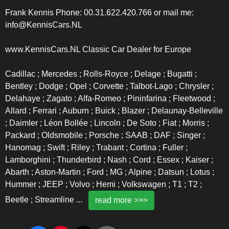
Frank Kennis Phone: 00.31.622.420.766 or mail me:
info@KennisCars.NL
www.KennisCars.NL Classic Car Dealer for Europe
Cadillac ; Mercedes ; Rolls-Royce ; Delage ; Bugatti ;
Bentley ; Dodge ; Opel ; Corvette ; Talbot-Lago ; Chrysler ;
Delahaye ; Zagato ; Alfa-Romeo ; Pininfarina ; Fleetwood ;
Allard ; Ferrari ; Auburn ; Buick ; Blazer ; Delaunay-Belleville
; Daimler ; Léon Bollée ; Lincoln ; De Soto ; Fiat ; Morris ;
Packard ; Oldsmobile ; Porsche ; SAAB ; DAF ; Singer ;
Hanomag ; Swift ; Riley ; Trabant ; Cortina ; Fuller ;
Lamborghini ; Thunderbird ; Nash ; Cord ; Essex ; Kaiser ;
Abarth ; Aston-Martin ; Ford ; MG ; Alpine ; Datsun ; Lotus ;
Hummer ; JEEP ; Volvo ; Hemi ; Volkswagen ; T1 ; T2 ;
Beetle ; Streamline
...
read more >>>