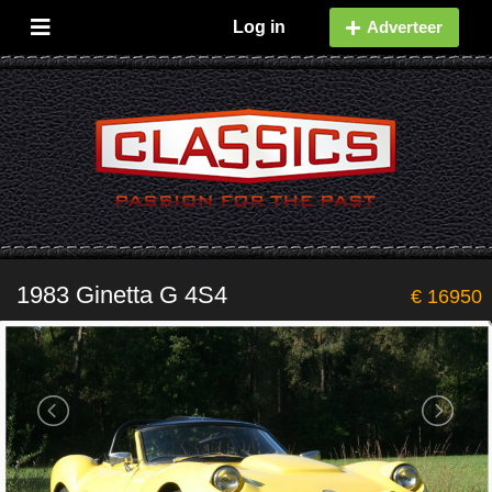
Log in
Adverteer
1983 Ginetta G 4S4
€ 16950