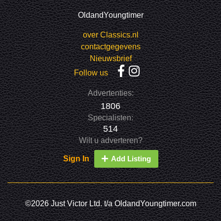
OldandYoungtimer
over Classics.nl
contactgegevens
Nieuwsbrief
Follow us
Advertenties:
1806
Specialisten:
514
Wilt u adverteren?
Sign In
Add Listing
©2026 Just Victor Ltd. t/a OldandYoungtimer.com