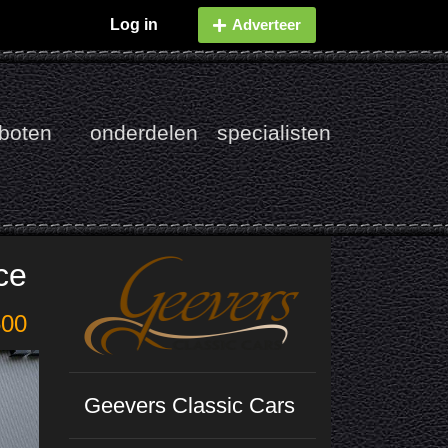
Log in
Adverteer
boten
onderdelen
specialisten
ce
500
Geevers Classic Cars