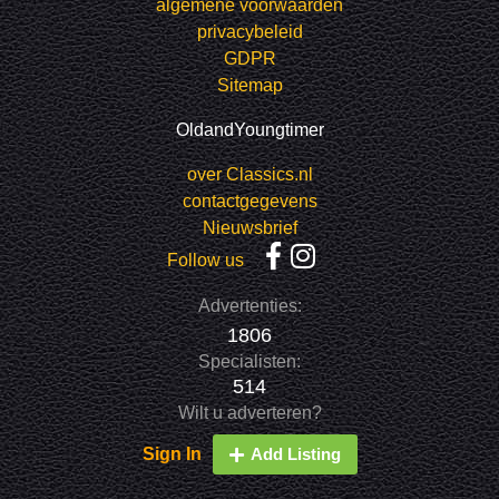
algemene voorwaarden
privacybeleid
GDPR
Sitemap
OldandYoungtimer
over Classics.nl
contactgegevens
Nieuwsbrief
Follow us
Advertenties:
1806
Specialisten:
514
Wilt u adverteren?
Sign In
Add Listing