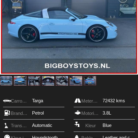
Targa
72432 kms
Carrosserie
Meterstand
Petrol
3.8L
Brandstof
Motorinhoud
Automatic
Blue
Transmissie
Kleur
Houndstooth
Leather and cloth
Kleur interieur
Bekleding