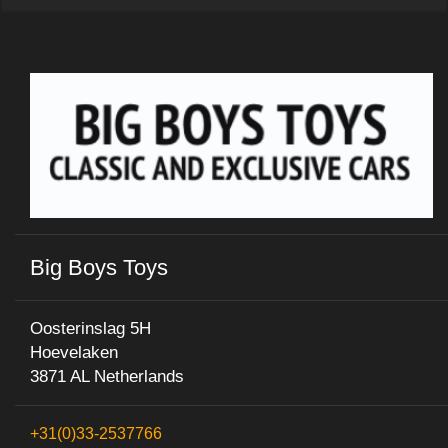
Big Boys Toys
Oosterinslag 5H
Hoevelaken
3871 AL Netherlands
+31(0)33-2537766