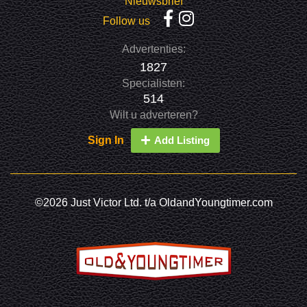
Nieuwsbrief
Follow us
Advertenties:
1827
Specialisten:
514
Wilt u adverteren?
Sign In
Add Listing
©2026 Just Victor Ltd. t/a OldandYoungtimer.com