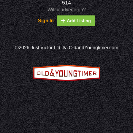
514
Wilt u adverteren?
Sign In
Add Listing
©2026 Just Victor Ltd. t/a OldandYoungtimer.com