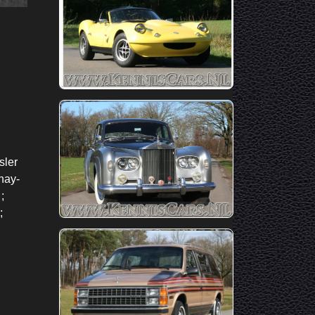
sler
unay-
;
;