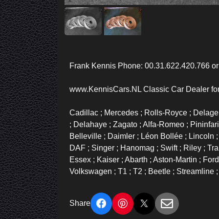
Frank Kennis Phone: 00.31.622.420.766 o
www.KennisCars.NL Classic Car Dealer fo
Cadillac ; Mercedes ; Rolls-Royce ; Delage ;
; Delahaye ; Zagato ; Alfa-Romeo ; Pininfarin
Belleville ; Daimler ; Léon Bollée ; Lincoln 
DAF ; Singer ; Hanomag ; Swift ; Riley ; Tra
Essex ; Kaiser ; Abarth ; Aston-Martin ; For
Volkswagen ; T1 ; T2 ; Beetle ; Streamline ; 
Share