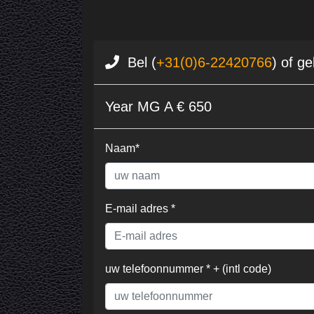
Bel (
+31(0)6-22420766
) of g
Year MG A € 650
Naam*
E-mail adres *
uw telefoonnummer * + (intl code)