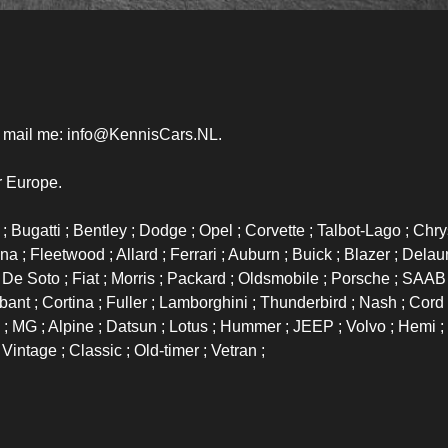
r mail me: info@KennisCars.NL.
r Europe.
 Bugatti ; Bentley ; Dodge ; Opel ; Corvette ; Talbot-Lago ; Chry
a ; Fleetwood ; Allard ; Ferrari ; Auburn ; Buick ; Blazer ; Dela
; De Soto ; Fiat ; Morris ; Packard ; Oldsmobile ; Porsche ; SAAB 
bant ; Cortina ; Fuller ; Lamborghini ; Thunderbird ; Nash ; Cord 
d ; MG ; Alpine ; Datsun ; Lotus ; Hummer ; JEEP ; Volvo ; Hemi ;
Vintage ; Classic ; Old-timer ; Vetran ;