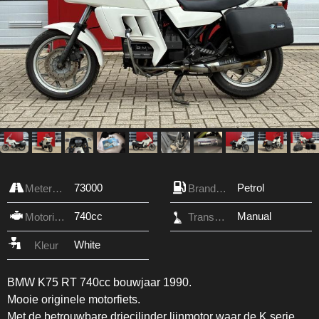
73000
Petrol
Meterstand
Brandstof
740cc
Manual
Motorinhoud
Transmissie
White
Kleur
BMW K75 RT 740cc bouwjaar 1990.
Mooie originele motorfiets.
Met de betrouwbare driecilinder lijnmotor waar de K serie