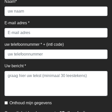
Naam*
E-mail adres *
uw telefoonnummer * + (intl code)
Uw bericht *
Onthoud mijn gegevens