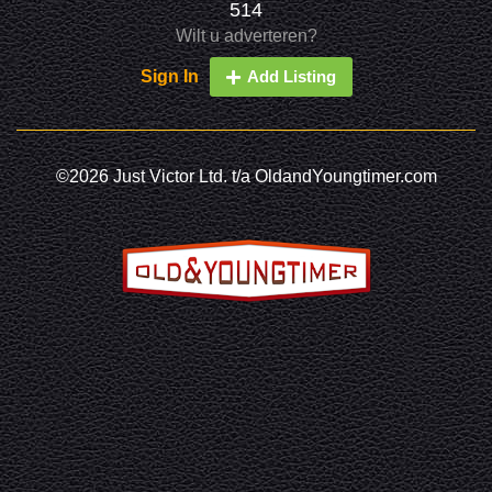
514
Wilt u adverteren?
Sign In
Add Listing
©2026 Just Victor Ltd. t/a OldandYoungtimer.com