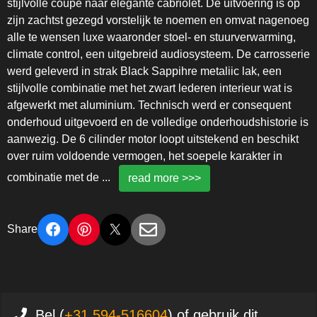
stijlvolle coupé naar elegante cabriolet. De uitvoering is op
zijn zachtst gezegd vorstelijk te noemen en omvat nagenoeg
alle te wensen luxe waaronder stoel- en stuurverwarming,
climate control, een uitgebreid audiosysteem. De carrosserie
werd geleverd in strak Black Sappihre metaliic lak, een
stijlvolle combinatie met het zwart lederen interieur wat is
afgewerkt met aluminium. Technisch werd er consequent
onderhoud uitgevoerd en de volledige onderhoudshistorie is
aanwezig. De 6 cilinder motor loopt uitstekend en beschikt
over ruim voldoende vermogen, het soepele karakter in
combinatie met de
...
read more >>>
Share
Bel (
+31 594-516604
) of gebruik dit