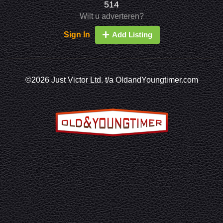
514
Wilt u adverteren?
Sign In
Add Listing
©2026 Just Victor Ltd. t/a OldandYoungtimer.com