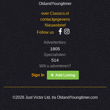
OldandYoungtimer
over Classics.nl
contactgegevens
Nieuwsbrief
Follow us
Advertenties:
1805
Specialisten:
514
Wilt u adverteren?
Sign In
Add Listing
©2026 Just Victor Ltd. t/a OldandYoungtimer.com